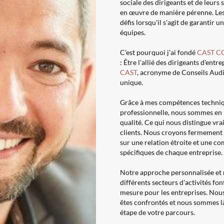
sociale des dirigeants et de leurs 
en œuvre de manière pérenne. Les
défis lorsqu'il s'agit de garantir 
équipes.
C'est pourquoi j'ai fondé
CAST C
: Être l'allié des dirigeants d'entre
CAST
, acronyme de Conseils Audi
unique.
Grâce à mes compétences techniq
professionnelle, nous sommes en m
qualité. Ce qui nous distingue vra
clients. Nous croyons fermement 
sur une relation étroite et une 
spécifiques de chaque entreprise.
Notre approche personnalisée et
différents secteurs d'activités fo
mesure pour les entreprises. Nou
êtes confrontés et nous sommes 
étape de votre parcours.